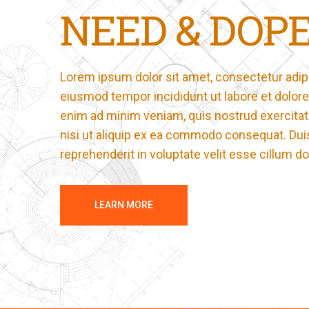
NEED & DOP
Lorem ipsum dolor sit amet, consectetur adipis
eiusmod tempor incididunt ut labore et dolore
enim ad minim veniam, quis nostrud exercitat
nisi ut aliquip ex ea commodo consequat. Duis 
reprehenderit in voluptate velit esse cillum do
LEARN MORE