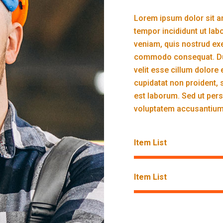
Lorem ipsum dolor sit am
tempor incididunt ut lab
veniam, quis nostrud exer
commodo consequat. Duis
velit esse cillum dolore 
cupidatat non proident, s
est laborum. Sed ut pers
voluptatem accusantium
Item List
Item List