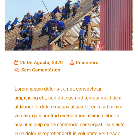
26 De Agosto, 2020
Rmonteiro
Sem Comentários
Lorem ipsum dolor sit amet, consectetur
adipisicing elit, sed do eiusmod tempor incididunt
ut labore et dolore magna aliqua. Ut enim ad minim
veniam, quis nostrud exercitation ullamco laboris
nisi ut aliquip ex ea commodo consequat. Duis aute
irure dolor in reprehenderit in voluptate velit esse