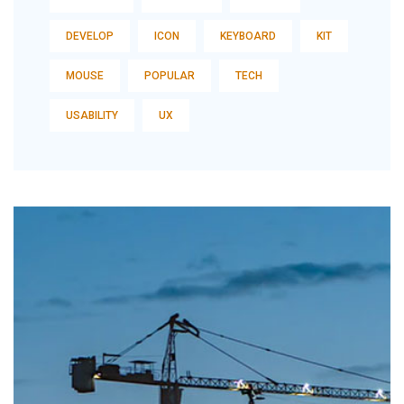
DEVELOP
ICON
KEYBOARD
KIT
MOUSE
POPULAR
TECH
USABILITY
UX